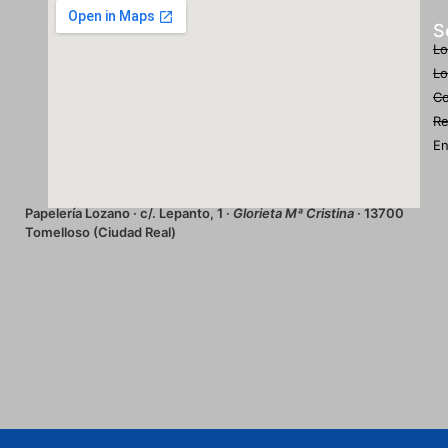
S
Lo
Lo
Co
Re
En
Papelería Lozano · c/. Lepanto, 1 ·
Glorieta Mª Cristina
· 13700
Tomelloso (Ciudad Real)