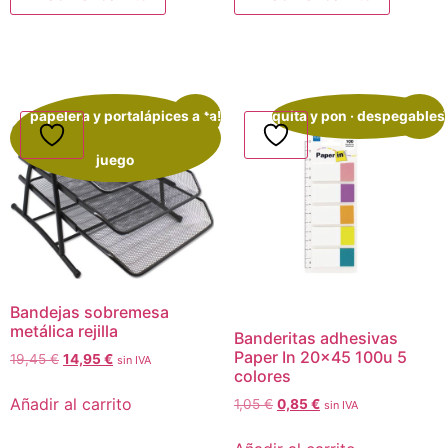
papelera y portalápices a
¡Oferta!
quita y pon · despegables
¡Oferta!
juego
Bandejas sobremesa
metálica rejilla
Banderitas adhesivas
Paper In 20×45 100u 5
19,45
€
14,95
€
sin IVA
colores
Añadir al carrito
1,05
€
0,85
€
sin IVA