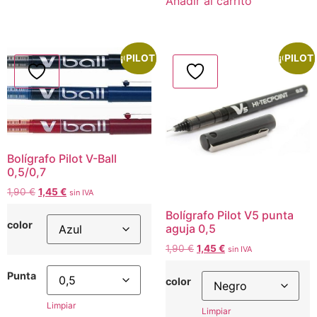
Añadir al carrito
¡Oferta!
PILOT
¡Oferta!
PILOT
Bolígrafo Pilot V-Ball
0,5/0,7
1,90
€
1,45
€
sin IVA
Bolígrafo Pilot V5 punta
color
aguja 0,5
1,90
€
1,45
€
sin IVA
Punta
color
Limpiar
Limpiar