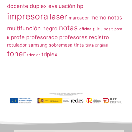
docente
duplex
evaluación
hp
impresora
laser
memo notas
marcador
notas
multifunción
negro
pilot
oficina
posit
post
profe
profesorado
profesores
registro
it
rotulador
samsung
sobremesa
tinta
tinta original
toner
triplex
tricolor