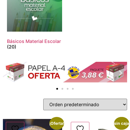
Básicos Material Escolar
(20)
¡Oferta!
sin caja
¡Oferta!