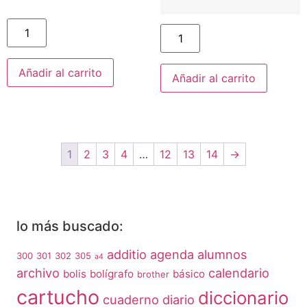
Añadir al carrito
Añadir al carrito
1
2
3
4
…
12
13
14
→
lo más buscado:
additio
agenda
alumnos
300
301
302
305
a4
archivo
calendario
bolis
bolígrafo
básico
brother
cartucho
diccionario
cuaderno
diario