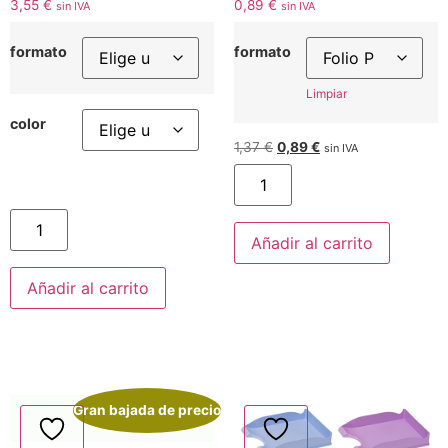
3,55
€
0,89
€
sin IVA
sin IVA
formato
formato
Limpiar
color
1,37
€
0,89
€
sin IVA
Añadir al carrito
Añadir al carrito
Gran bajada de precio