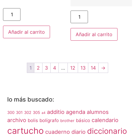
Añadir al carrito
Añadir al carrito
1
2
3
4
…
12
13
14
→
lo más buscado:
additio
agenda
alumnos
300
301
302
305
a4
archivo
calendario
bolis
bolígrafo
básico
brother
cartucho
diccionario
cuaderno
diario