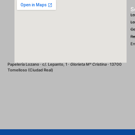
S
Lo
Lo
Co
Re
En
Papelería Lozano · c/. Lepanto, 1 ·
Glorieta Mª Cristina
· 13700
Tomelloso (Ciudad Real)