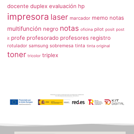
docente
duplex
evaluación
hp
impresora
laser
memo notas
marcador
notas
multifunción
negro
pilot
oficina
posit
post
profe
profesorado
profesores
registro
it
rotulador
samsung
sobremesa
tinta
tinta original
toner
triplex
tricolor