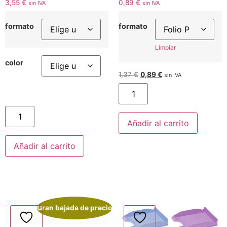
3,55
€
0,89
€
sin IVA
sin IVA
formato
formato
Limpiar
color
1,37
€
0,89
€
sin IVA
Añadir al carrito
Añadir al carrito
Gran bajada de precio