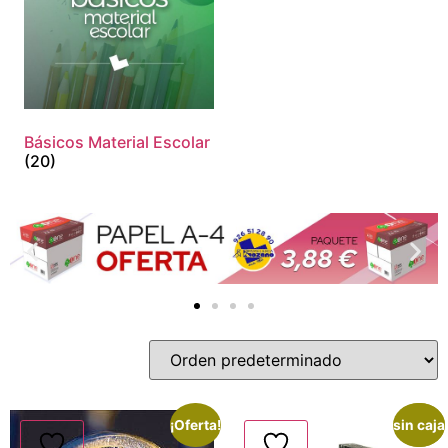
Básicos Material Escolar
(20)
¡Oferta!
sin caja
¡Oferta!