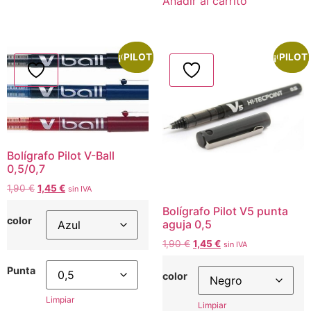
Añadir al carrito
¡Oferta!
PILOT
¡Oferta!
PILOT
Bolígrafo Pilot V-Ball
0,5/0,7
1,90
€
1,45
€
sin IVA
Bolígrafo Pilot V5 punta
color
aguja 0,5
1,90
€
1,45
€
sin IVA
Punta
color
Limpiar
Limpiar