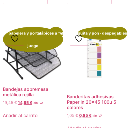
papelera y portalápices a
¡Oferta!
quita y pon · despegables
¡Oferta!
juego
Bandejas sobremesa
metálica rejilla
Banderitas adhesivas
Paper In 20×45 100u 5
19,45
€
14,95
€
sin IVA
colores
Añadir al carrito
1,05
€
0,85
€
sin IVA