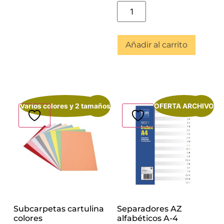
Añadir al carrito
Varios colores y 2 tamaños
¡Oferta!
OFERTA ARCHIVO
¡Oferta!
Subcarpetas cartulina
Separadores AZ
colores
alfabéticos A-4