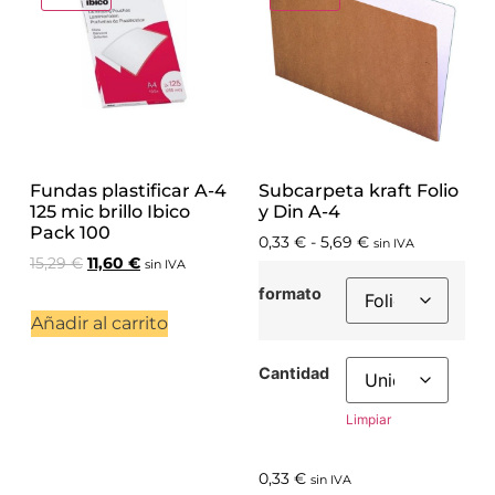
Fundas plastificar A-4
Subcarpeta kraft Folio
125 mic brillo Ibico
y Din A-4
Pack 100
0,33
€
-
5,69
€
sin IVA
15,29
€
11,60
€
sin IVA
formato
Añadir al carrito
Cantidad
Limpiar
0,33
€
sin IVA