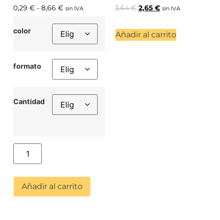
0,29
€
-
8,66
€
3,64
€
2,65
€
sin IVA
sin IVA
color
Añadir al carrito
formato
Cantidad
Añadir al carrito