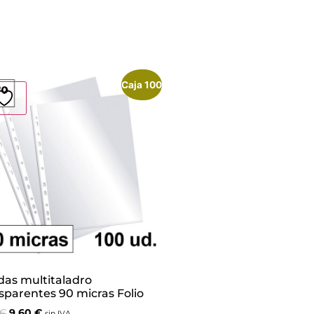
Caja 100
¡Oferta!
as multitaladro
sparentes 90 micras Folio
€
9,60
€
sin IVA