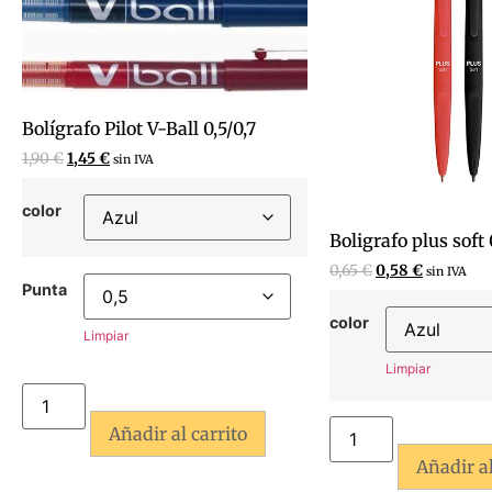
Bolígrafo Pilot V-Ball 0,5/0,7
1,90
€
1,45
€
sin IVA
color
Boligrafo plus soft 
0,65
€
0,58
€
sin IVA
Punta
color
Limpiar
Limpiar
Añadir al carrito
Añadir al