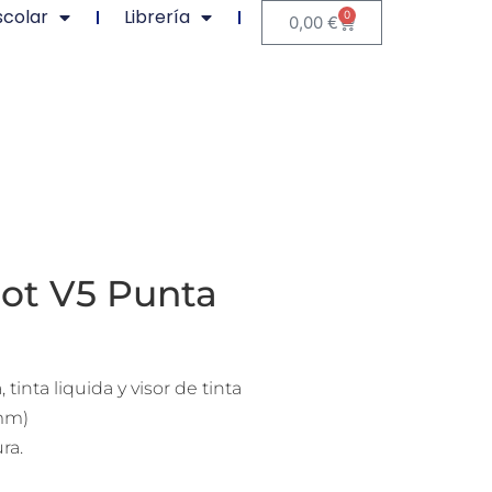
scolar
Librería
0
0,00
€
lot V5 Punta
tinta liquida y visor de tinta
mm)
ra.