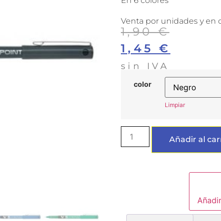
En 6 colores
Venta por unidades y en c
1,90
€
1,45
€
sin IVA
color
Limpiar
Añadir al car
Añadir