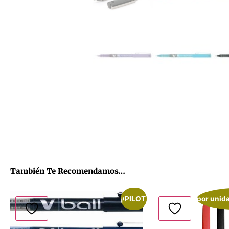
También Te Recomendamos…
¡Oferta!
PILOT
por unid