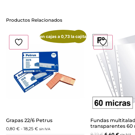
Productos Relacionados
en cajas a 0,73 la cajita
¡Oferta!
Grapas 22/6 Petrus
Fundas multitala
transparentes 60 
0,80
€
-
18,25
€
sin IVA
8,22
€
6,40
€
sin IVA