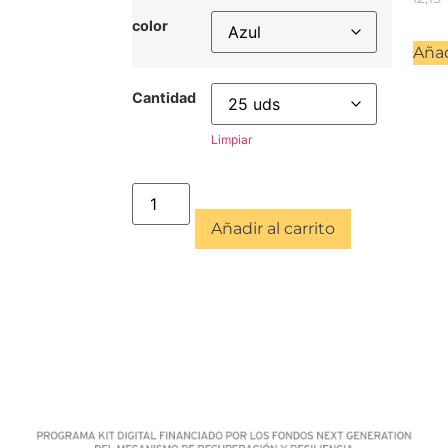
color
Añad
Cantidad
Limpiar
Añadir al carrito