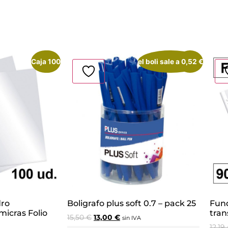
Caja 100
¡Oferta!
el boli sale a 0,52 €
¡Oferta!
dro
Boligrafo plus soft 0.7 – pack 25
Fund
micras Folio
tran
15,50
€
13,00
€
sin IVA
12,19