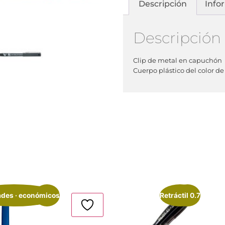
Descripción
Info
Descripción
Clip de metal en capuchón
Cuerpo plástico del color de 
ades · económicos
¡Oferta!
Retráctil 0.7
¡Oferta!