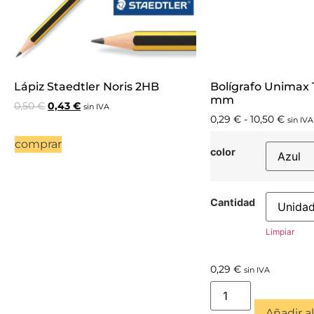
Lápiz Staedtler Noris 2HB
Bolígrafo Unimax T
mm
0,50
€
0,43
€
sin IVA
0,29
€
-
10,50
€
sin IVA
comprar
color
Cantidad
Limpiar
0,29
€
sin IVA
Añadir al