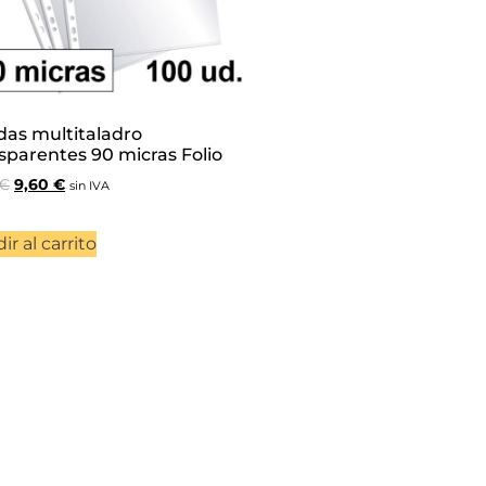
as multitaladro
sparentes 90 micras Folio
€
9,60
€
sin IVA
ir al carrito