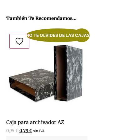
También Te Recomendamos…
NO TE OLVIDES DE LAS CAJAS
¡Oferta!
Caja para archivador AZ
0,95
€
0,79
€
sin IVA