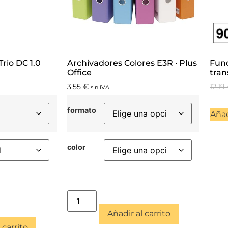
rio DC 1.0
Archivadores Colores E3R · Plus
Fund
Office
tran
3,55
€
12,19
sin IVA
formato
Añad
color
Añadir al carrito
 carrito