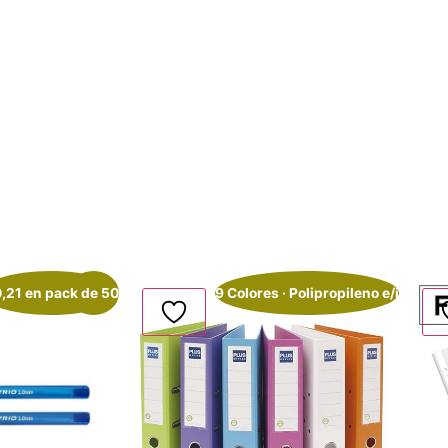
0,21 en pack de 50
¡Oferta!
9 Colores · Polipropileno e/i