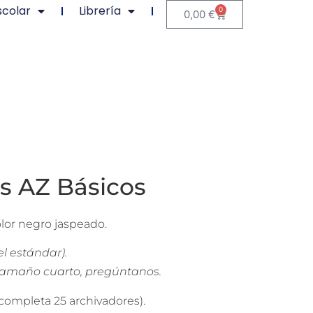
scolar
Librería
0
0,00
€
s AZ Básicos
olor negro jaspeado.
el estándar).
tamaño cuarto, pregúntanos.
completa 25 archivadores).