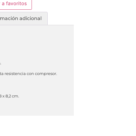
 a favoritos
rmación adicional
.
a resistencia con compresor.
,8 x 8,2 cm.