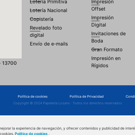
Lotería Primitiva
Impresión
Offset
Lotería Nacional
Impresión
Copistería
Digital
Revelado foto
Invitaciones de
digital
Boda
Envío de e-mails
Gran Formato
Impresión en
· 13700
Rígidos
Política de cookies
Política de Privacidad
Condi
Copyright © 2024 Papelería Lozano · Todos los derechos reservados
mejorar la experiencia de navegación, y ofrecer contenidos y publicidad de inter
 cookies.
Política de cookies
.