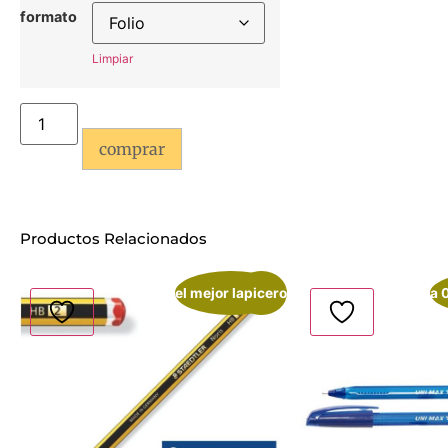
formato
Limpiar
comprar
Productos Relacionados
el mejor lapicero
¡Oferta!
a 