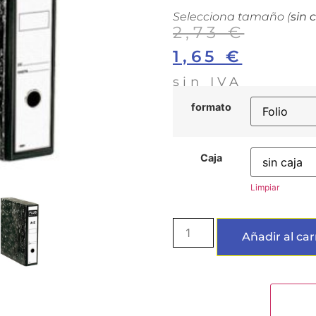
Selecciona tamaño (
sin 
2,73
€
1,65
€
sin IVA
formato
Caja
Limpiar
Añadir al car