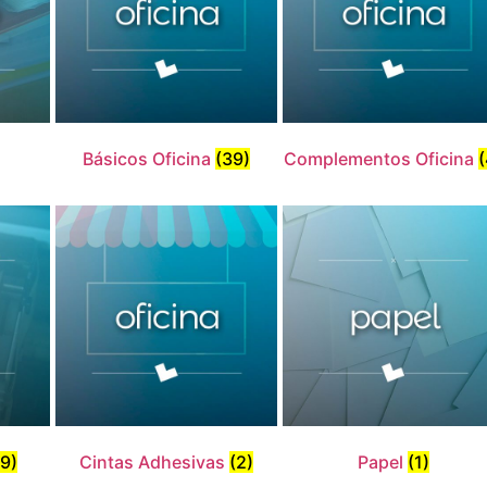
Básicos Oficina
(39)
Complementos Oficina
(
19)
Cintas Adhesivas
(2)
Papel
(1)