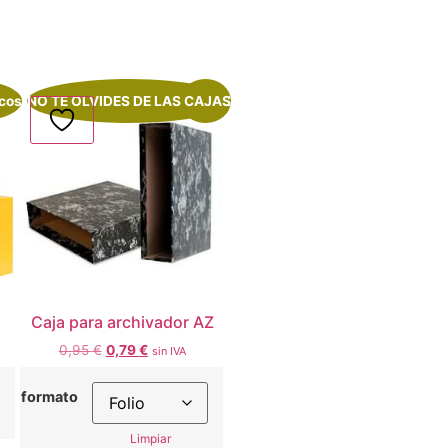
icos
NO TE OLVIDES DE LAS CAJAS
¡Oferta!
Caja para archivador AZ
0,95
€
0,79
€
sin IVA
formato
Limpiar