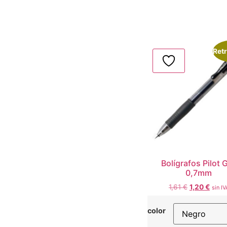
Retr
Bolígrafos Pilot 
0,7mm
1,61
€
1,20
€
sin IV
color