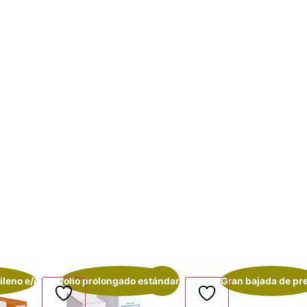
ileno e/i
folio prolongado estándar
¡Oferta!
Gran bajada de pr