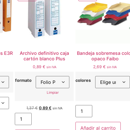
es E3R
Archivo definitivo caja
Bandeja sobremesa col
cartón blanco Plus
opaco Faibo
0,89
€
2,69
€
sin IVA
sin IVA
formato
colores
Limpiar
1,37
€
0,89
€
sin IVA
Añadir al carrito