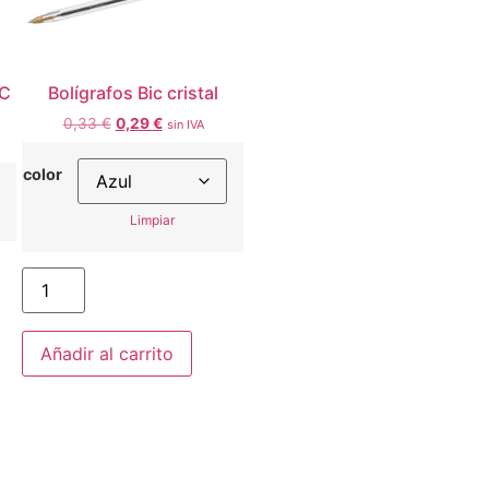
DC
Bolígrafos Bic cristal
0,33
€
0,29
€
sin IVA
color
Limpiar
Añadir al carrito