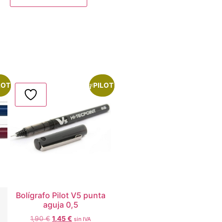
rta!
LOT
¡Oferta!
PILOT
Bolígrafo Pilot V5 punta
aguja 0,5
1,90
€
1,45
€
sin IVA