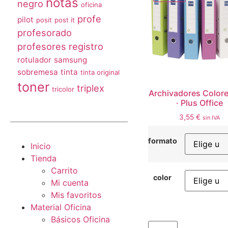
multifunción
notas
notas
negro
oficina
profe
pilot
posit
post it
profesorado
profesores
registro
rotulador
samsung
Archivadores Color
sobremesa
tinta
tinta original
· Plus Office
toner
triplex
tricolor
3,55
€
sin IVA
formato
Inicio
color
Tienda
Carrito
Mi cuenta
Mis favoritos