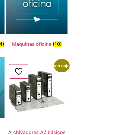
4)
Máquinas oficina
(10)
sin caja
¡Oferta!
Archivadores AZ básicos