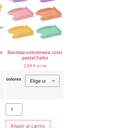
or
Bandeja sobremesa color
pastel Faibo
2,69
€
sin IVA
colores
Añadir al carrito