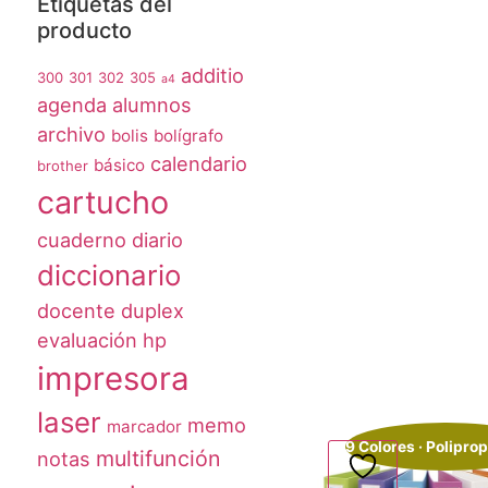
Etiquetas del
producto
additio
300
301
302
305
a4
agenda
alumnos
archivo
bolis
bolígrafo
calendario
básico
brother
cartucho
cuaderno
diario
diccionario
docente
duplex
evaluación
hp
impresora
9 Colores · Poliprop
laser
memo
marcador