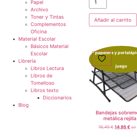
Material Oficina
Básicos Oficina
Papel
Añadir al carrito
Archivo
Toner y Tintas
Complementos
Oficina
papelera y portalápi
Material Escolar
Básicos Material
juego
Escolar
Librería
Libros Lectura
Libros de
Tomelloso
Libros texto
Diccionarios
Bandejas sobrem
metálica rejilla
Blog
19,45
€
14,95
€
sin