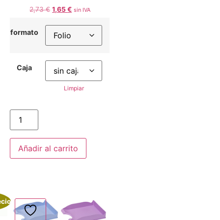
2,73
€
1,65
€
sin IVA
formato
Caja
Limpiar
Añadir al carrito
ecio