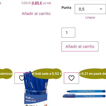
o
1,05
€
0,85
€
sin IVA
Punta
Añadir al carrito
Limpiar
Añadir al carrito
onómicos
¡Oferta!
el boli sale a 0,52 €
¡Oferta!
a 0,21 en pack d
¡Ofe