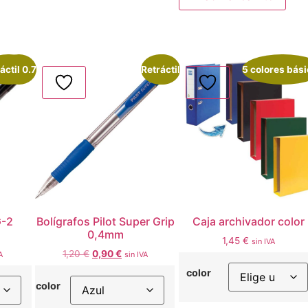
áctil 0.7
¡Oferta!
Retráctil
¡Oferta!
5 colores bás
G-2
Bolígrafos Pilot Super Grip
Caja archivador color
0,4mm
1,45
€
sin IVA
1,20
€
0,90
€
A
sin IVA
color
color