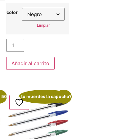
color
Limpiar
Añadir al carrito
e 50
rta!
¿tu muerdes la capucha?
¡Oferta!