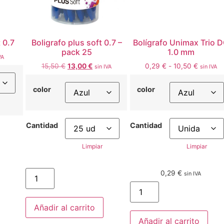
 0.7
Boligrafo plus soft 0.7 –
Bolígrafo Unimax Trio 
pack 25
1.0 mm
VA
15,50
€
13,00
€
0,29
€
-
10,50
€
sin IVA
sin IVA
color
color
Cantidad
Cantidad
Limpiar
Limpiar
0,29
€
sin IVA
Añadir al carrito
Añadir al carrito