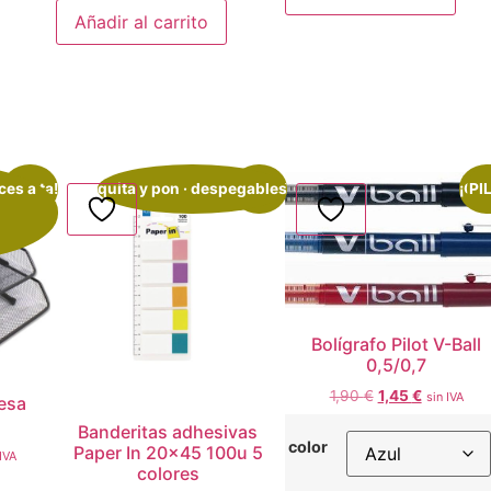
Añadir al carrito
ces a
¡Oferta!
quita y pon · despegables
¡Oferta!
¡Ofe
PI
Bolígrafo Pilot V-Ball
0,5/0,7
1,90
€
1,45
€
sin IVA
esa
Banderitas adhesivas
color
Paper In 20×45 100u 5
 IVA
colores