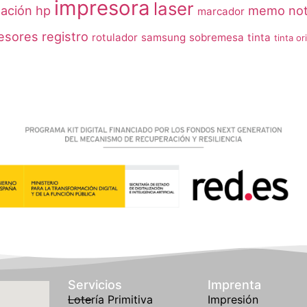
impresora
laser
uación
hp
memo no
marcador
esores
registro
rotulador
samsung
sobremesa
tinta
tinta or
Servicios
Imprenta
Lotería Primitiva
Impresión