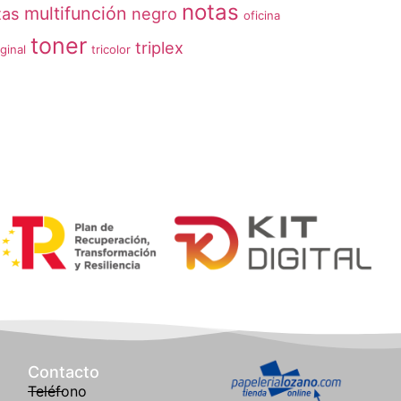
notas
multifunción
tas
negro
oficina
toner
triplex
iginal
tricolor
Contacto
Teléfono