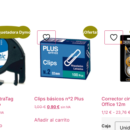
iquetadora Dymo
¡Oferta!
¡Oferta!
traTag
Clips básicos nº2 Plus
Corrector cin
o
Office 12m
1,00
€
0,90
€
sin IVA
1,12
€
-
23,76
IVA
Añadir al carrito
to
Caja