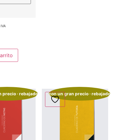
 IVA
arrito
 precio · rebajado
con un gran precio · rebajado