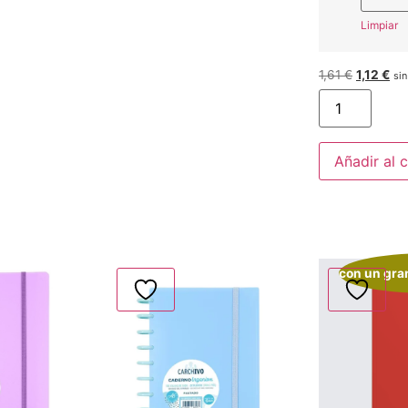
Limpiar
1,61
€
1,12
€
sin
Añadir al c
con un gran