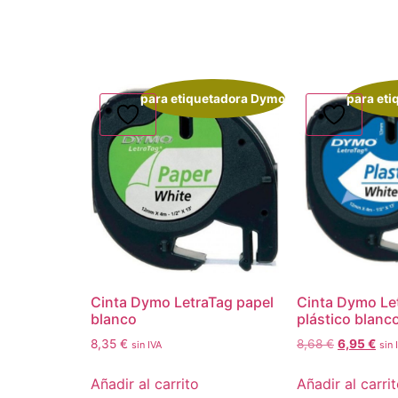
para etiquetadora Dymo
para et
Cinta Dymo LetraTag papel
Cinta Dymo Le
blanco
plástico blanc
8,35
€
8,68
€
6,95
€
sin IVA
sin 
Añadir al carrito
Añadir al carri