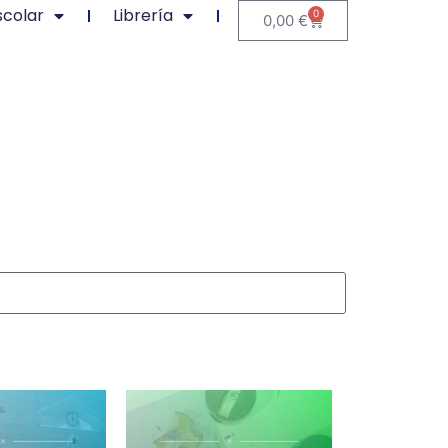
scolar
Librería
0
0,00
€