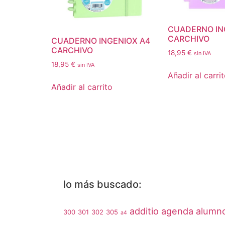
CUADERNO IN
CARCHIVO
CUADERNO INGENIOX A4
CARCHIVO
18,95
€
sin IVA
18,95
€
sin IVA
Añadir al carri
Añadir al carrito
lo más buscado:
additio
agenda
alumn
300
301
302
305
a4