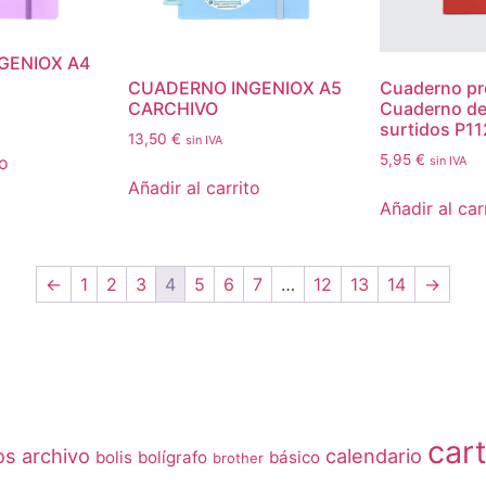
GENIOX A4
CUADERNO INGENIOX A5
Cuaderno pr
CARCHIVO
Cuaderno de
surtidos P1
13,50
€
sin IVA
5,95
€
to
sin IVA
Añadir al carrito
Añadir al car
←
1
2
3
4
5
6
7
…
12
13
14
→
car
os
archivo
calendario
bolis
bolígrafo
básico
brother