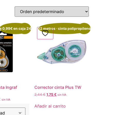
a 0,99€ en caja 24
¡Oferta!
12 metros · cinta polipropileno
¡Oferta!
ta Ingraf
Corrector cinta Plus TW
2,44
€
1,75
€
sin IVA
€
sin IVA
Añadir al carrito