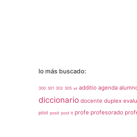
lo más buscado:
additio
agenda
alumn
300
301
302
305
a4
diccionario
docente
duplex
eval
profe
profesorado
prof
pilot
posit
post it