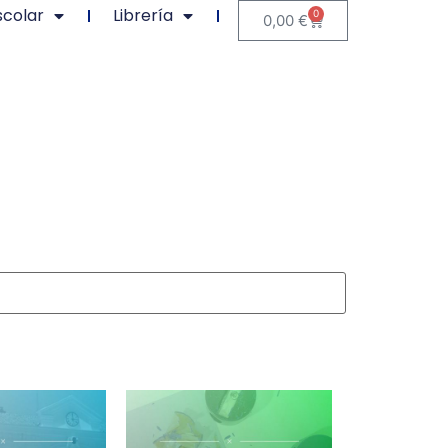
scolar
Librería
0
0,00
€