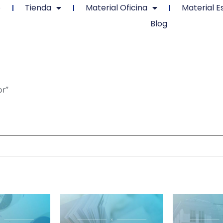
o
Tienda
Material Oficina
Material E
Blog
or”