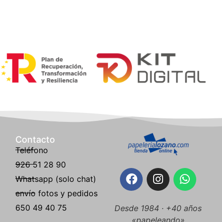
Contacto
Teléfono
926 51 28 90
Whatsapp (solo chat)
envío fotos y pedidos
650 49 40 75
Desde 1984 · +40 años
«papeleando»