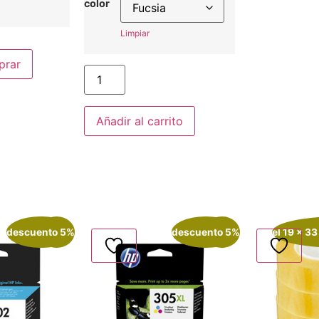
color
Limpiar
prar
Añadir al carrito
descuento 5%
¡Oferta!
descuento 5%
¡Oferta!
el 19 x 33