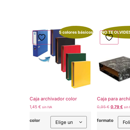
5 colores básicos
NO TE OLVIDE
Caja archivador color
Caja para arch
1,45
€
0,95
€
0,79
€
sin IVA
sin 
color
formato