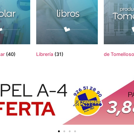
lar
(40)
Librería
(31)
de Tomellos