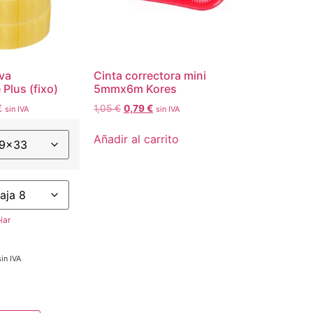
va
Cinta correctora mini
 Plus (fixo)
5mmx6m Kores
€
1,05
€
0,79
€
sin IVA
sin IVA
Añadir al carrito
iar
sin IVA