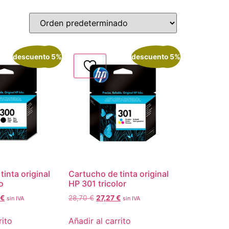
descuento 5%
¡Oferta!
descuento 5%
¡Oferta!
inta original
Cartucho de tinta original
o
HP 301 tricolor
€
28,70
€
27,27
€
sin IVA
sin IVA
rito
Añadir al carrito