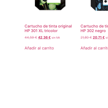
Cartucho de tinta original
Cartucho de tin
HP 301 XL tricolor
HP 302 negro
44,59
€
42,36
€
21,80
€
20,71
€
sin IVA
si
Añadir al carrito
Añadir al carri