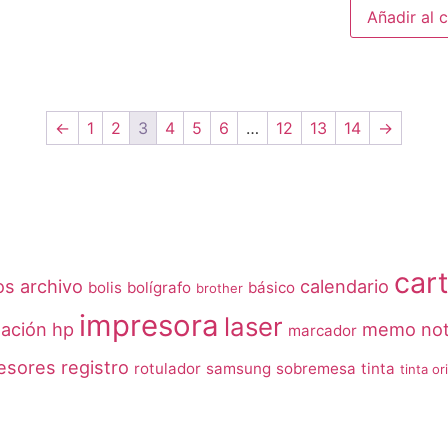
Añadir al c
←
1
2
3
4
5
6
…
12
13
14
→
car
os
archivo
calendario
bolis
bolígrafo
básico
brother
impresora
laser
uación
hp
memo no
marcador
esores
registro
rotulador
samsung
sobremesa
tinta
tinta or