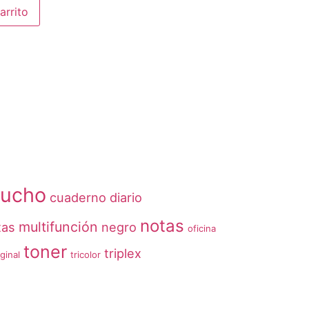
arrito
tucho
cuaderno
diario
notas
multifunción
tas
negro
oficina
toner
triplex
iginal
tricolor