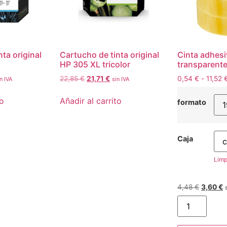
ta original
Cartucho de tinta original
Cinta adhesi
HP 305 XL tricolor
transparente
22,85
€
21,71
€
0,54
€
-
11,52
n IVA
sin IVA
to
Añadir al carrito
formato
Caja
Limp
4,48
€
3,60
€