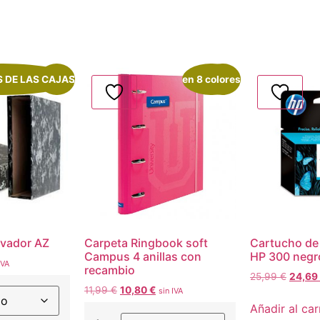
S DE LAS CAJAS
¡Oferta!
en 8 colores
¡Oferta!
ivador AZ
Carpeta Ringbook soft
Cartucho de t
Campus 4 anillas con
HP 300 negr
IVA
recambio
25,99
€
24,69
11,99
€
10,80
€
sin IVA
Añadir al car