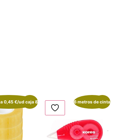
 a 0,45 €/ud caja 8
¡Oferta!
6 metros de cinta
¡Oferta!