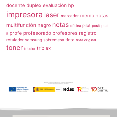
docente
duplex
evaluación
hp
impresora
laser
memo notas
marcador
notas
multifunción
negro
pilot
oficina
posit
post
profe
profesorado
profesores
registro
it
rotulador
samsung
sobremesa
tinta
tinta original
toner
triplex
tricolor