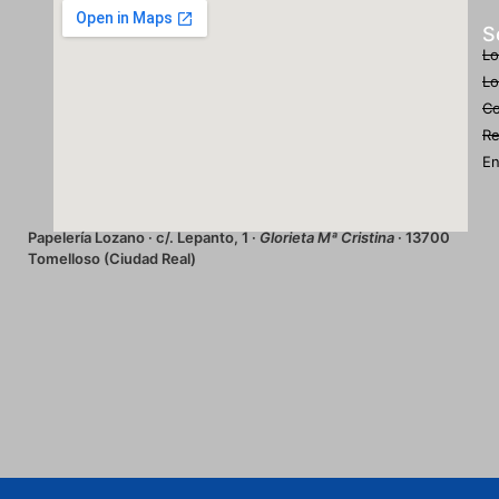
S
Lo
Lo
Co
Re
En
Papelería Lozano · c/. Lepanto, 1 ·
Glorieta Mª Cristina
· 13700
Tomelloso (Ciudad Real)