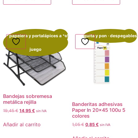
papelera y portalápices a
¡Oferta!
quita y pon · despegables
¡Oferta!
juego
Bandejas sobremesa
metálica rejilla
Banderitas adhesivas
Paper In 20×45 100u 5
19,45
€
14,95
€
sin IVA
colores
Añadir al carrito
1,05
€
0,85
€
sin IVA