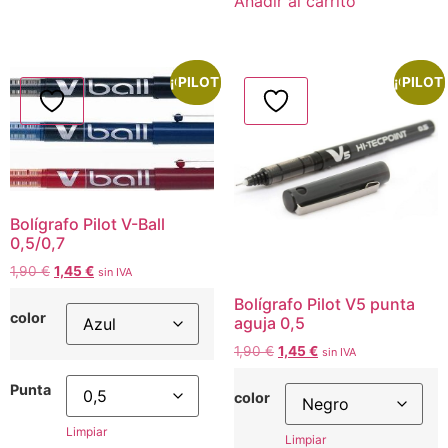
Añadir al carrito
¡Oferta!
PILOT
¡Oferta!
PILOT
Bolígrafo Pilot V-Ball
0,5/0,7
1,90
€
1,45
€
sin IVA
Bolígrafo Pilot V5 punta
color
aguja 0,5
1,90
€
1,45
€
sin IVA
Punta
color
Limpiar
Limpiar