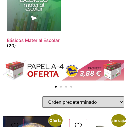
Básicos Material Escolar
(20)
¡Oferta!
sin caja
¡Oferta!