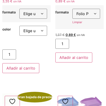
3,55
€
0,89
€
sin IVA
sin IVA
formato
formato
Limpiar
color
1,37
€
0,89
€
sin IVA
Añadir al carrito
Añadir al carrito
Gran bajada de precio