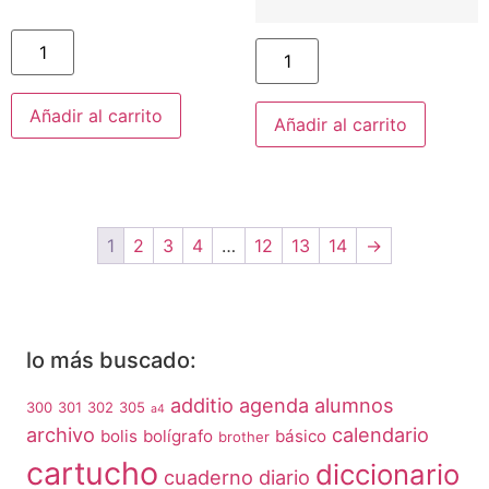
Añadir al carrito
Añadir al carrito
1
2
3
4
…
12
13
14
→
lo más buscado:
additio
agenda
alumnos
300
301
302
305
a4
archivo
calendario
bolis
bolígrafo
básico
brother
cartucho
diccionario
cuaderno
diario