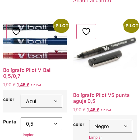
Añadir al carrito
¡Oferta!
PILOT
¡Oferta!
PILOT
Bolígrafo Pilot V-Ball
0,5/0,7
1,90
€
1,45
€
sin IVA
Bolígrafo Pilot V5 punta
color
aguja 0,5
1,90
€
1,45
€
sin IVA
Punta
color
Limpiar
Limpiar