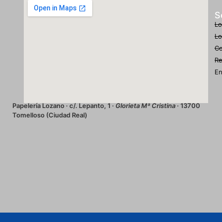
S
Lo
Lo
Co
Re
En
Papelería Lozano · c/. Lepanto, 1 ·
Glorieta Mª Cristina
· 13700
Tomelloso (Ciudad Real)