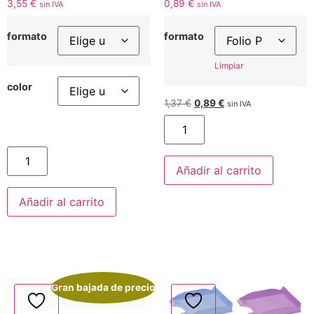
3,55
€
0,89
€
sin IVA
sin IVA
formato
formato
Limpiar
color
1,37
€
0,89
€
sin IVA
Añadir al carrito
Añadir al carrito
Gran bajada de precio