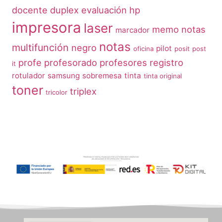
docente
duplex
evaluación
hp
impresora
laser
memo notas
marcador
notas
multifunción
negro
pilot
oficina
posit
post
profe
profesorado
profesores
registro
it
rotulador
samsung
sobremesa
tinta
tinta original
toner
triplex
tricolor