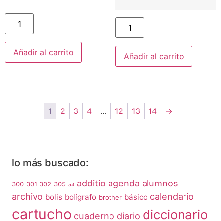
Añadir al carrito
Añadir al carrito
1
2
3
4
…
12
13
14
→
lo más buscado:
additio
agenda
alumnos
300
301
302
305
a4
archivo
calendario
bolis
bolígrafo
básico
brother
cartucho
diccionario
cuaderno
diario