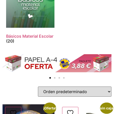
Básicos Material Escolar
(20)
¡Oferta!
sin caja
¡Oferta!