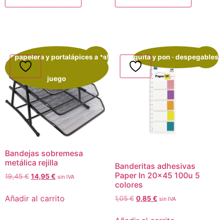
papelera y portalápices a
¡Oferta!
quita y pon · despegables
¡Oferta!
juego
Bandejas sobremesa
metálica rejilla
Banderitas adhesivas
Paper In 20×45 100u 5
19,45
€
14,95
€
sin IVA
colores
Añadir al carrito
1,05
€
0,85
€
sin IVA