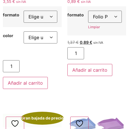
3,55
€
0,89
€
sin IVA
sin IVA
formato
formato
Limpiar
color
1,37
€
0,89
€
sin IVA
Añadir al carrito
Añadir al carrito
Gran bajada de precio