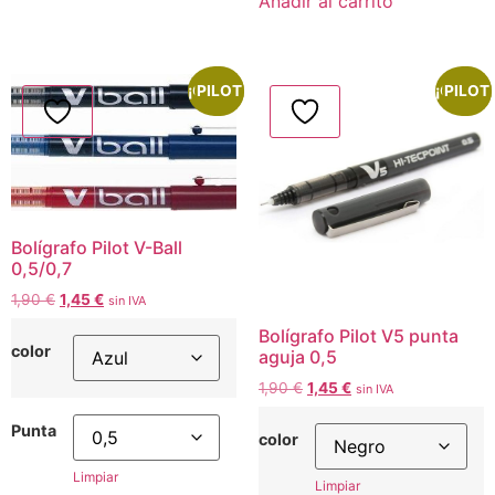
Añadir al carrito
¡Oferta!
PILOT
¡Oferta!
PILOT
Bolígrafo Pilot V-Ball
0,5/0,7
1,90
€
1,45
€
sin IVA
Bolígrafo Pilot V5 punta
color
aguja 0,5
1,90
€
1,45
€
sin IVA
Punta
color
Limpiar
Limpiar