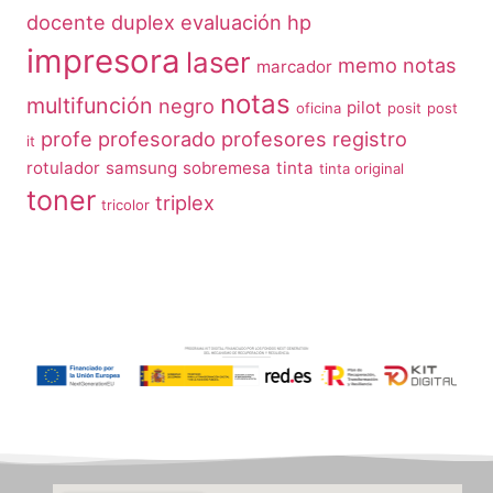
docente
duplex
evaluación
hp
impresora
laser
memo notas
marcador
notas
multifunción
negro
pilot
oficina
posit
post
profe
profesorado
profesores
registro
it
rotulador
samsung
sobremesa
tinta
tinta original
toner
triplex
tricolor