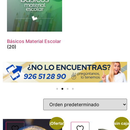
Básicos Material Escolar
(20)
¡Oferta!
sin caja
¡Oferta!