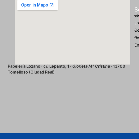
S
Lo
Lo
Co
Re
En
Papelería Lozano · c/. Lepanto, 1 ·
Glorieta Mª Cristina
· 13700
Tomelloso (Ciudad Real)