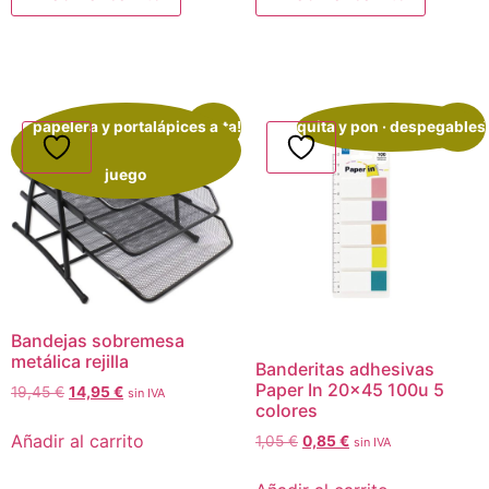
papelera y portalápices a
¡Oferta!
quita y pon · despegables
¡Oferta!
juego
Bandejas sobremesa
metálica rejilla
Banderitas adhesivas
Paper In 20×45 100u 5
19,45
€
14,95
€
sin IVA
colores
Añadir al carrito
1,05
€
0,85
€
sin IVA