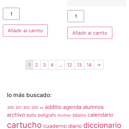
Añadir al carrito
Añadir al carrito
1
2
3
4
…
12
13
14
→
lo más buscado:
additio
agenda
alumnos
300
301
302
305
a4
archivo
calendario
bolis
bolígrafo
básico
brother
cartucho
diccionario
cuaderno
diario