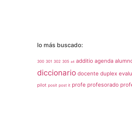
lo más buscado:
additio
agenda
alumn
300
301
302
305
a4
diccionario
docente
duplex
eval
profe
profesorado
prof
pilot
posit
post it