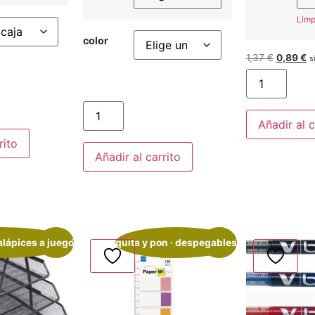
Limp
color
1,37
€
0,89
€
s
Añadir al c
rito
Añadir al carrito
alápices a juego
¡Oferta!
quita y pon · despegables
¡Oferta!