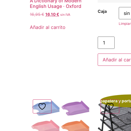
A Dictionary of Modern
English Usage · Oxford
Caja
16,95
€
16,10
€
sin IVA
Limpiar
Añadir al carrito
Añadir al car
papelera y port