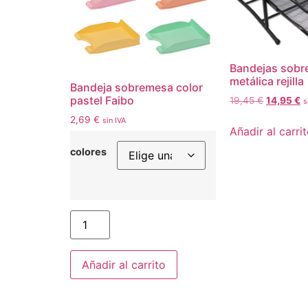
Bandejas sob
metálica rejilla
Bandeja sobremesa color
pastel Faibo
19,45
€
14,95
€
s
2,69
€
sin IVA
Añadir al carri
colores
Añadir al carrito