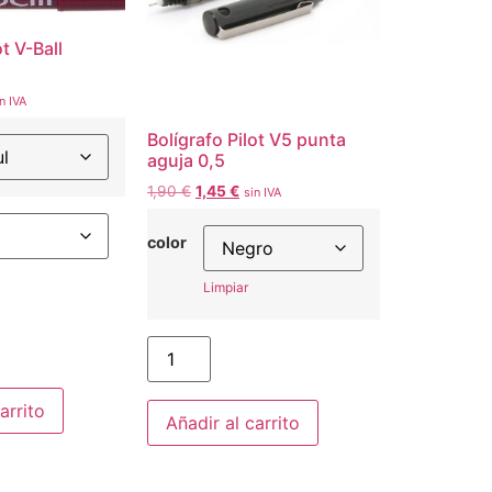
ot V-Ball
n IVA
Bolígrafo Pilot V5 punta
aguja 0,5
1,90
€
1,45
€
sin IVA
color
Limpiar
arrito
Añadir al carrito