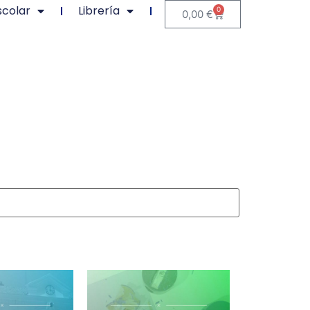
scolar
Librería
0
0,00
€