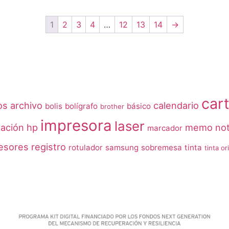
1
2
3
4
…
12
13
14
→
car
os
archivo
calendario
bolis
bolígrafo
básico
brother
impresora
laser
uación
hp
memo no
marcador
esores
registro
rotulador
samsung
sobremesa
tinta
tinta or