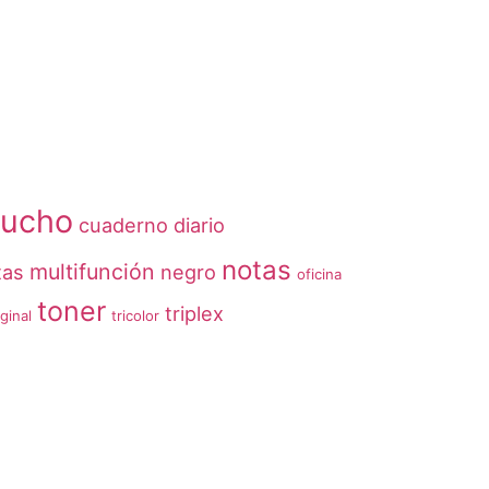
tucho
cuaderno
diario
notas
multifunción
tas
negro
oficina
toner
triplex
iginal
tricolor