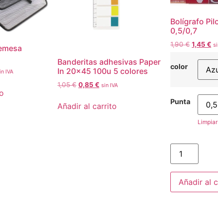
Bolígrafo Pil
0,5/0,7
1,90
€
1,45
€
si
remesa
Banderitas adhesivas Paper
color
In 20×45 100u 5 colores
in IVA
1,05
€
0,85
€
sin IVA
to
Punta
Añadir al carrito
Limpiar
Añadir al c