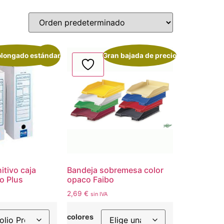
rolongado estándar
¡Oferta!
Gran bajada de precio
itivo caja
Bandeja sobremesa color
o Plus
opaco Faibo
2,69
€
sin IVA
colores