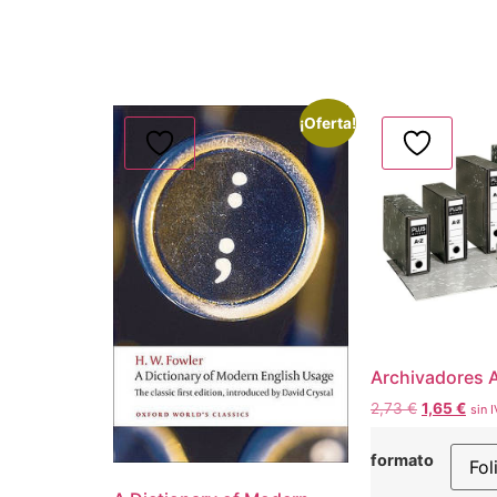
¡Oferta!
Archivadores 
2,73
€
1,65
€
sin 
formato