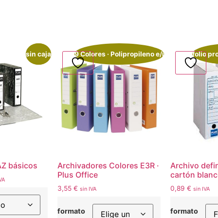
sin caja
¡Oferta!
9 Colores · Polipropileno e/i
folio p
AZ básicos
Archivadores Colores E3R ·
Archivo defin
Plus Office
cartón blanc
IVA
3,55
€
0,89
€
sin IVA
sin IVA
formato
formato